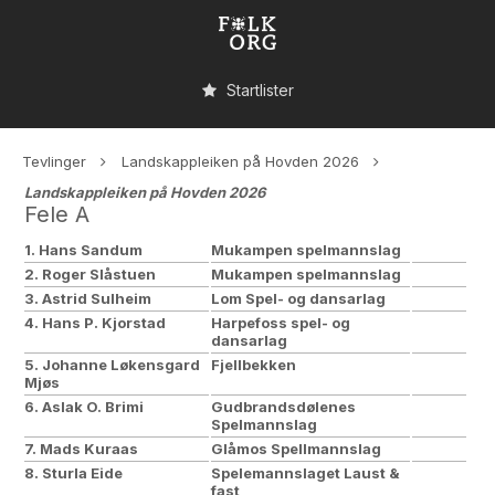
Startlister
Tevlinger
Landskappleiken på Hovden 2026
Landskappleiken på Hovden 2026
Fele A
1. Hans Sandum
Mukampen spelmannslag
2. Roger Slåstuen
Mukampen spelmannslag
3. Astrid Sulheim
Lom Spel- og dansarlag
4. Hans P. Kjorstad
Harpefoss spel- og
dansarlag
5. Johanne Løkensgard
Fjellbekken
Mjøs
6. Aslak O. Brimi
Gudbrandsdølenes
Spelmannslag
7. Mads Kuraas
Glåmos Spellmannslag
8. Sturla Eide
Spelemannslaget Laust &
fast