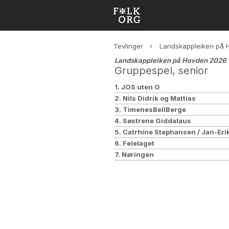
Tevlinger
Landskappleiken på
Landskappleiken på Hovden 2026
Gruppespel, senior
1. JOS uten O
2. Nils Didrik og Mattias
3. TimenesBellBerge
4. Søstrene Giddalaus
5. Catrhine Stephansen / Jan-Eri
6. Felelaget
7. Nøringen