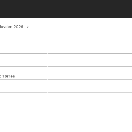
 Hovden 2026
k Tørres