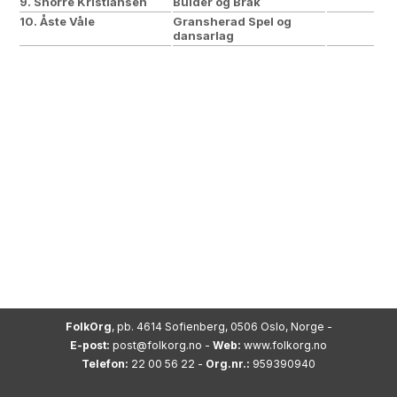
9. Snorre Kristiansen
Bulder og Brak
10. Åste Våle
Gransherad Spel og
dansarlag
FolkOrg
, pb. 4614 Sofienberg, 0506 Oslo, Norge -
E-post:
post@folkorg.no
-
Web:
www.folkorg.no
Telefon:
22 00 56 22 -
Org.nr.:
959390940