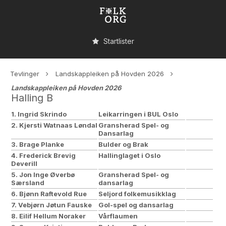
Startlister
Tevlinger
Landskappleiken på Hovden 2026
Landskappleiken på Hovden 2026
Halling B
1. Ingrid Skrindo
Leikarringen i BUL Oslo
2. Kjersti Watnaas Løndal
Gransherad Spel- og
Dansarlag
3. Brage Planke
Bulder og Brak
4. Frederick Brevig
Hallinglaget i Oslo
Deverill
5. Jon Inge Øverbø
Gransherad Spel- og
Særsland
dansarlag
6. Bjønn Raftevold Rue
Seljord folkemusikklag
7. Vebjørn Jøtun Fauske
Gol-spel og dansarlag
8. Eilif Hellum Noraker
Vårflaumen