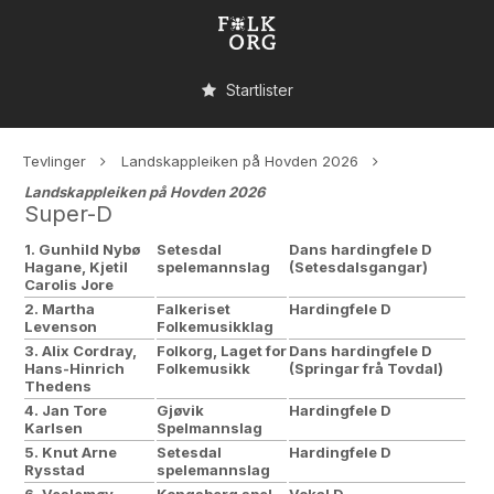
Startlister
Tevlinger
Landskappleiken på Hovden 2026
Landskappleiken på Hovden 2026
Super-D
1. Gunhild Nybø
Setesdal
Dans hardingfele D
Hagane, Kjetil
spelemannslag
(Setesdalsgangar)
Carolis Jore
2. Martha
Falkeriset
Hardingfele D
Levenson
Folkemusikklag
3. Alix Cordray,
Folkorg, Laget for
Dans hardingfele D
Hans-Hinrich
Folkemusikk
(Springar frå Tovdal)
Thedens
4. Jan Tore
Gjøvik
Hardingfele D
Karlsen
Spelmannslag
5. Knut Arne
Setesdal
Hardingfele D
Rysstad
spelemannslag