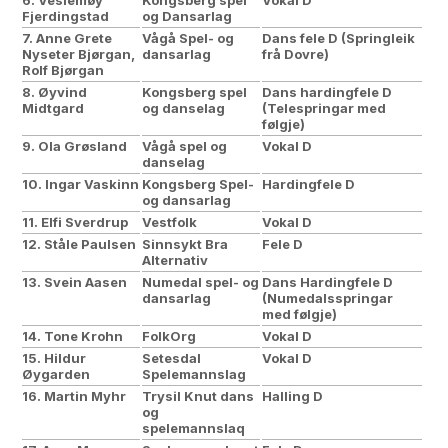
6. Veslemøy
Kongsberg spel
Vokal D
Fjerdingstad
og Dansarlag
7. Anne Grete
Vågå Spel- og
Dans fele D (Springleik
Nyseter Bjørgan,
dansarlag
frå Dovre)
Rolf Bjørgan
8. Øyvind
Kongsberg spel
Dans hardingfele D
Midtgard
og danselag
(Telespringar med
følgje)
9. Ola Grøsland
Vågå spel og
Vokal D
danselag
10. Ingar Vaskinn
Kongsberg Spel-
Hardingfele D
og dansarlag
11. Elfi Sverdrup
Vestfolk
Vokal D
12. Ståle Paulsen
Sinnsykt Bra
Fele D
Alternativ
13. Svein Aasen
Numedal spel- og
Dans Hardingfele D
dansarlag
(Numedalsspringar
med følgje)
14. Tone Krohn
FolkOrg
Vokal D
15. Hildur
Setesdal
Vokal D
Øygarden
Spelemannslag
16. Martin Myhr
Trysil Knut dans
Halling D
og
spelemannslaq