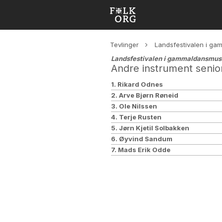
Tevlinger
Landsfestivalen i g
Landsfestivalen i gammaldansmus
Andre instrument senio
1. Rikard Odnes
2. Arve Bjørn Røneid
3. Ole Nilssen
4. Terje Rusten
5. Jørn Kjetil Solbakken
6. Øyvind Sandum
7. Mads Erik Odde