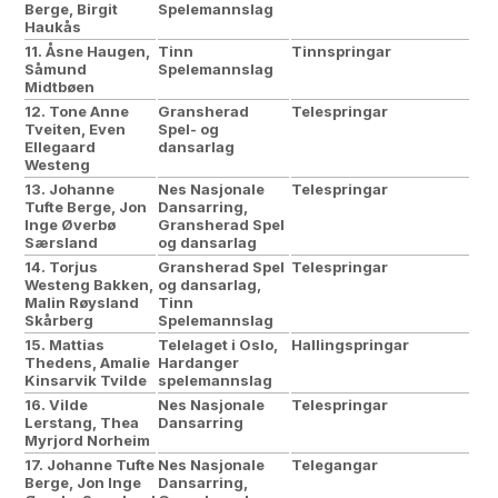
Berge, Birgit
Spelemannslag
Haukås
11. Åsne Haugen,
Tinn
Tinnspringar
Såmund
Spelemannslag
Midtbøen
12. Tone Anne
Gransherad
Telespringar
Tveiten, Even
Spel- og
Ellegaard
dansarlag
Westeng
13. Johanne
Nes Nasjonale
Telespringar
Tufte Berge, Jon
Dansarring,
Inge Øverbø
Gransherad Spel
Særsland
og dansarlag
14. Torjus
Gransherad Spel
Telespringar
Westeng Bakken,
og dansarlag,
Malin Røysland
Tinn
Skårberg
Spelemannslag
15. Mattias
Telelaget i Oslo,
Hallingspringar
Thedens, Amalie
Hardanger
Kinsarvik Tvilde
spelemannslag
16. Vilde
Nes Nasjonale
Telespringar
Lerstang, Thea
Dansarring
Myrjord Norheim
17. Johanne Tufte
Nes Nasjonale
Telegangar
Berge, Jon Inge
Dansarring,