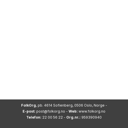
FolkOrg
, pb. 4614 Sofienberg, 0506 Oslo, Norge -
E-post:
post@folkorg.no
-
Web:
www.folkorg.no
Telefon:
22 00 56 22 -
Org.nr.:
959390940