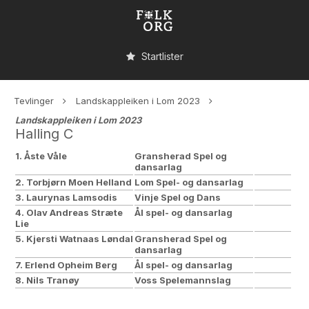
Startlister
Tevlinger
Landskappleiken i Lom 2023
Landskappleiken i Lom 2023
Halling C
1. Åste Våle
Gransherad Spel og
dansarlag
2. Torbjørn Moen Helland
Lom Spel- og dansarlag
3. Laurynas Lamsodis
Vinje Spel og Dans
4. Olav Andreas Stræte
Ål spel- og dansarlag
Lie
5. Kjersti Watnaas Løndal
Gransherad Spel og
dansarlag
7. Erlend Opheim Berg
Ål spel- og dansarlag
8. Nils Tranøy
Voss Spelemannslag